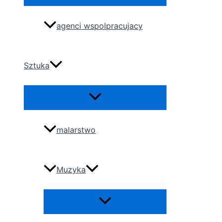
agenci wspolpracujacy
Sztuka
Menu
Toggle
malarstwo
Muzyka
Menu
Toggle