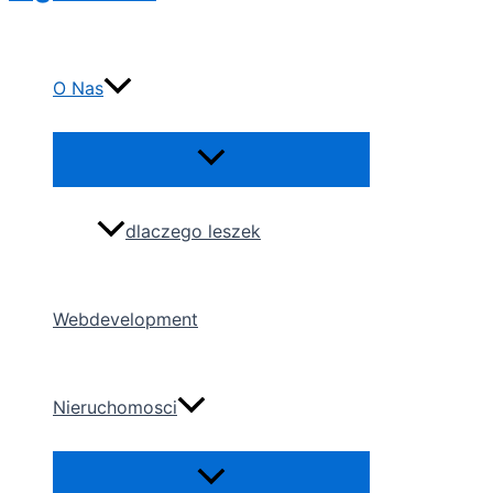
content
O Nas
Menu
Toggle
dlaczego leszek
Webdevelopment
Nieruchomosci
Menu
Toggle