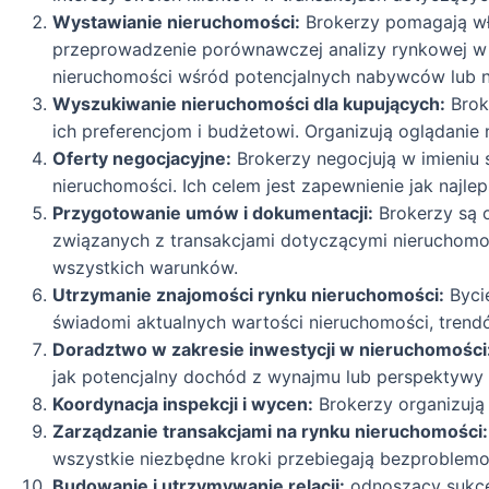
Wystawianie nieruchomości:
Brokerzy pomagają wła
przeprowadzenie porównawczej analizy rynkowej w 
nieruchomości wśród potencjalnych nabywców lub 
Wyszukiwanie nieruchomości dla kupujących:
Brok
ich preferencjom i budżetowi. Organizują oglądanie 
Oferty negocjacyjne:
Brokerzy negocjują w imieniu 
nieruchomości. Ich celem jest zapewnienie jak najlep
Przygotowanie umów i dokumentacji:
Brokerzy są 
związanych z transakcjami dotyczącymi nieruchomo
wszystkich warunków.
Utrzymanie znajomości rynku nieruchomości:
Bycie
świadomi aktualnych wartości nieruchomości, trend
Doradztwo w zakresie inwestycji w nieruchomości
jak potencjalny dochód z wynajmu lub perspektywy 
Koordynacja inspekcji i wycen:
Brokerzy organizują
Zarządzanie transakcjami na rynku nieruchomości:
wszystkie niezbędne kroki przebiegają bezproblem
Budowanie i utrzymywanie relacji:
odnoszący sukces