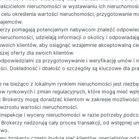
ścicielom nieruchomości w wystawianiu ich nieruchomośc
celu określenia wartości nieruchomości, przygotowanie 
najemców.
erzy pomagają potencjalnym nabywcom znaleźć odpowiedn
nieruchomości, udzielają informacji o okolicy i odpowiada
swoich klientów, aby osiągnąć wzajemnie akceptowalną ce
szej oferty dla swoich klientów.
odpowiedzialni za przygotowywanie i weryfikację umów i
ści. Dokładność i dbałość o szczegóły są kluczowe dla 
 na bieżąco z lokalnym rynkiem nieruchomości jest niezb
ów rynkowych i zmian regulacyjnych, które mogą mieć wpły
:
Brokerzy mogą doradzać klientom w zakresie możliwości 
wzrostu wartości nieruchomości.
 inspekcje i wyceny nieruchomości w razie potrzeby podcz
Brokerzy nadzorują cały proces transakcji, od wstępnej u
owo.
y brokerzy często budują sieć klientów, specjalistów od 