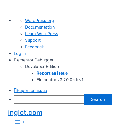
About
WordPress.org
WordPress
Documentation
Learn WordPress
Support
Feedback
Log In
Elementor Debugger
Developer Edition
Report an issue
Elementor v3.20.0-dev1
Report an issue
Search
inglot.com
Skip
to
Main
Menu
content