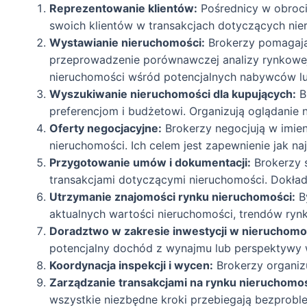
Reprezentowanie klientów:
Pośrednicy w obroci
swoich klientów w transakcjach dotyczących nie
Wystawianie nieruchomości:
Brokerzy pomagają 
przeprowadzenie porównawczej analizy rynkowej
nieruchomości wśród potencjalnych nabywców l
Wyszukiwanie nieruchomości dla kupujących:
B
preferencjom i budżetowi. Organizują oglądanie n
Oferty negocjacyjne:
Brokerzy negocjują w imien
nieruchomości. Ich celem jest zapewnienie jak naj
Przygotowanie umów i dokumentacji:
Brokerzy 
transakcjami dotyczącymi nieruchomości. Dokła
Utrzymanie znajomości rynku nieruchomości:
By
aktualnych wartości nieruchomości, trendów rynk
Doradztwo w zakresie inwestycji w nieruchomo
potencjalny dochód z wynajmu lub perspektywy 
Koordynacja inspekcji i wycen:
Brokerzy organiz
Zarządzanie transakcjami na rynku nieruchomoś
wszystkie niezbędne kroki przebiegają bezprob