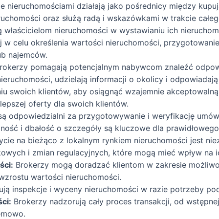
e nieruchomościami działają jako pośrednicy między kupuj
ruchomości oraz służą radą i wskazówkami w trakcie całeg
właścicielom nieruchomości w wystawianiu ich nieruchom
 w celu określenia wartości nieruchomości, przygotowani
ub najemców.
rokerzy pomagają potencjalnym nabywcom znaleźć odpowie
ieruchomości, udzielają informacji o okolicy i odpowiadaj
iu swoich klientów, aby osiągnąć wzajemnie akceptowalną
lepszej oferty dla swoich klientów.
są odpowiedzialni za przygotowywanie i weryfikację umó
dność i dbałość o szczegóły są kluczowe dla prawidłowe
cie na bieżąco z lokalnym rynkiem nieruchomości jest ni
owych i zmian regulacyjnych, które mogą mieć wpływ na ic
ści:
Brokerzy mogą doradzać klientom w zakresie możliwoś
wzrostu wartości nieruchomości.
ują inspekcje i wyceny nieruchomości w razie potrzeby po
ci:
Brokerzy nadzorują cały proces transakcji, od wstępne
lemowo.