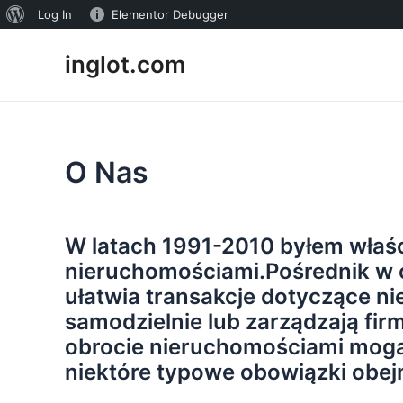
Log In
Elementor Debugger
inglot.com
O Nas
W latach 1991-2010 byłem właści
nieruchomościami.Pośrednik w o
ułatwia transakcje dotyczące n
samodzielnie lub zarządzają fi
obrocie nieruchomościami mogą s
niektóre typowe obowiązki obej