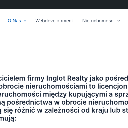
O Nas
Webdevelopment
Nieruchomosci
cielem firmy Inglot Realty jako pośre
brocie nieruchomościami to licencjono
ieruchomości między kupującymi a spr
rmą pośrednictwa w obrocie nieruchom
ię różnić w zależności od kraju lub st
mują: