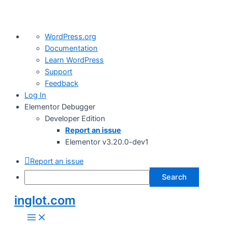
About
WordPress.org
WordPress
Documentation
Learn WordPress
Support
Feedback
Log In
Elementor Debugger
Developer Edition
Report an issue
Elementor v3.20.0-dev1
Report an issue
Search
inglot.com
Skip
to
Main
Menu
content